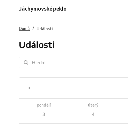
Jáchymovské peklo
/
Domů
Události
Události
pondělí
úterý
3
4