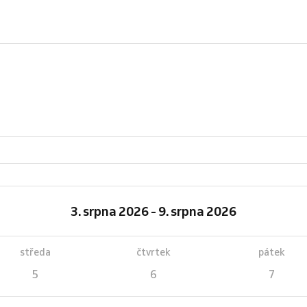
3. srpna 2026 - 9. srpna 2026
středa
čtvrtek
pátek
5
6
7