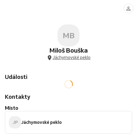
MB
Miloš Bouška
Jáchymovské peklo
Události
Kontakty
Místo
JP
Jáchymovské peklo