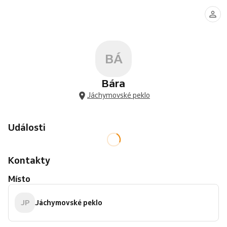
BÁ
Bára
Jáchymovské peklo
Události
Kontakty
Místo
JP
Jáchymovské peklo