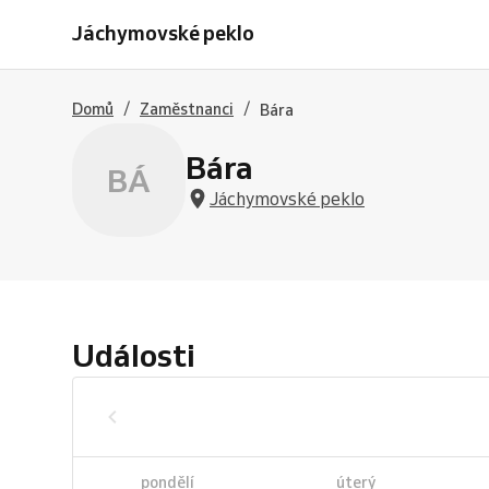
Jáchymovské peklo
/
/
Domů
Zaměstnanci
Bára
Bára
BÁ
Jáchymovské peklo
Události
pondělí
úterý