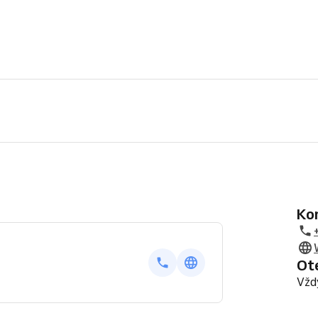
K
O
Vžd